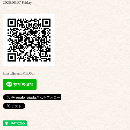
2026.08.07 Friday
https://lin.ee/LM3D0oF