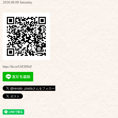
2026.08.08 Saturday
https://lin.ee/LM3D0oF