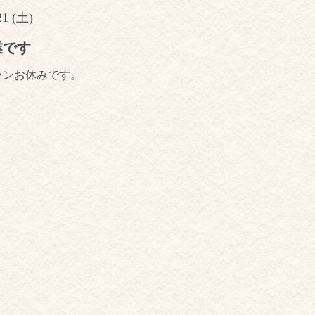
21 (土)
業です
ランお休みです。