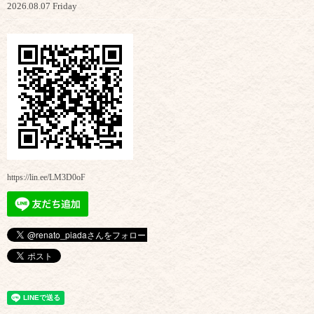
2026.08.07 Friday
https://lin.ee/LM3D0oF