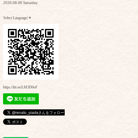
2026.08.08 Saturday
Select Language
▼
https://lin.ee/LM3D0oF