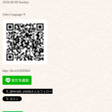
2026.08.09 Sunday
Select Language
▼
https://lin.ee/LM3D0oF