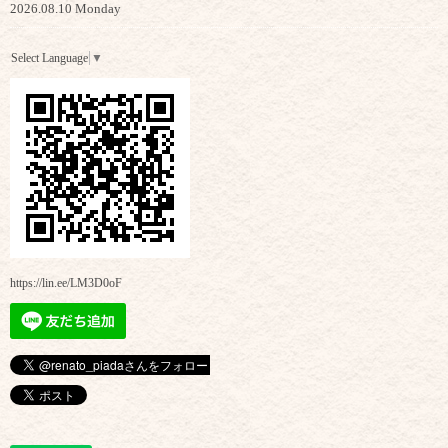
2026.08.10 Monday
Select Language
▼
https://lin.ee/LM3D0oF