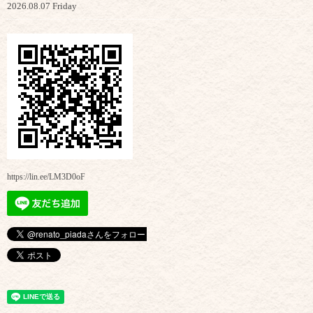
2026.08.07 Friday
https://lin.ee/LM3D0oF