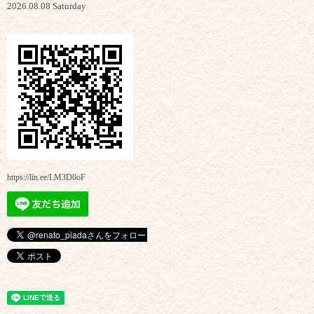
2026.08.08 Saturday
https://lin.ee/LM3D0oF