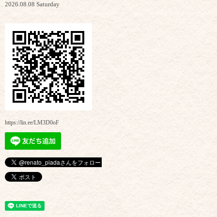
2026.08.08 Saturday
https://lin.ee/LM3D0oF