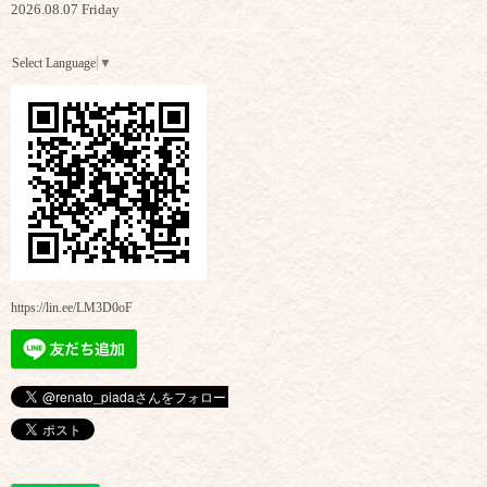
2026.08.07 Friday
Select Language
▼
https://lin.ee/LM3D0oF