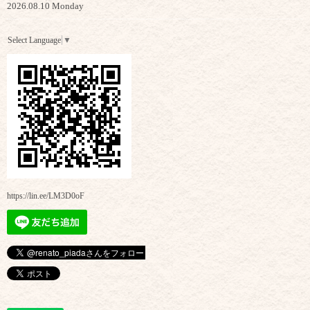
2026.08.10 Monday
Select Language
▼
https://lin.ee/LM3D0oF