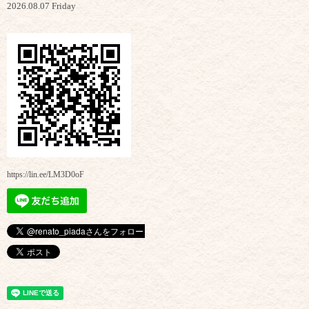
2026.08.07 Friday
https://lin.ee/LM3D0oF