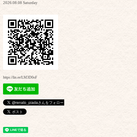
2026.08.08 Saturday
https://lin.ee/LM3D0oF