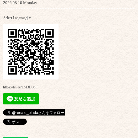
2026.08.10 Monday
Select Language
▼
https://lin.ee/LM3D0oF